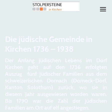
Die jüdische Gemeinde in
Kirchen 1736 – 1938
Der Anfang jüdischen Lebens im Dorf
Kirchen geht auf den 1736 erfolgten
Auszug fünf jüdischer Familien aus dem
schweizerischen Dornach (Dorneck-Dorf,
Kanton Solothurn) zurück, wo sie in
diesem Jahr ausgewiesen worden waren.
Bis 1790 war die Zahl der jüdischen
Familien am Ort auf elf angestiegen.